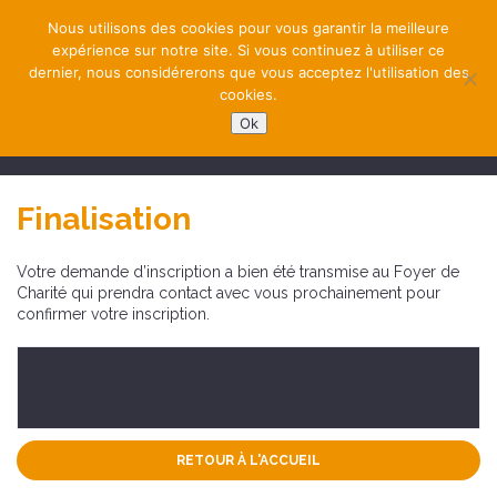
Nous utilisons des cookies pour vous garantir la meilleure
expérience sur notre site. Si vous continuez à utiliser ce
dernier, nous considérerons que vous acceptez l'utilisation des
cookies.
Ok
NAVIGATION
Finalisation
Votre demande d’inscription a bien été transmise au Foyer de
Charité qui prendra contact avec vous prochainement pour
confirmer votre inscription.
RETOUR À L'ACCUEIL