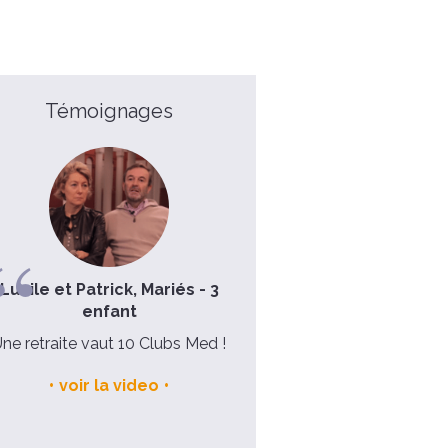
Témoignages
Lucile et Patrick, Mariés - 3
Père Michel, 58 ans
enfant
Une retraite qui s'adresse à t
ne retraite vaut 10 Clubs Med !
qui prend en compte la glob
de la personne
voir la video
voir la video