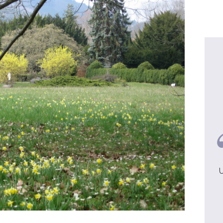
Emilie et Laurent, Mariés - 4
enfants
C'était un vrai moment
U
d'apaisement et une vraie fête de
Noël !
voir la video