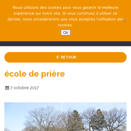
Nous utilisons des cookies pour vous garantir la meilleure
expérience sur notre site. Si vous continuez à utiliser ce
dernier, nous considérerons que vous acceptez l'utilisation des
cookies.
Ok
NAVIGATION
RETOUR
école de prière
7 octobre 2017