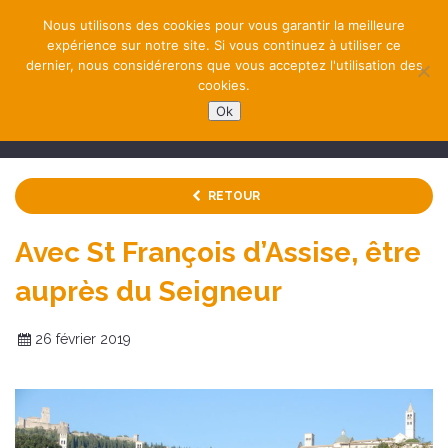
Nous utilisons des cookies pour vous garantir la meilleure
expérience sur notre site. Si vous continuez à utiliser ce
dernier, nous considérerons que vous acceptez l'utilisation des
cookies.
Ok
NAVIGATION
RETOUR
Avec St François d’Assise, être
auprès du Seigneur
26 février 2019